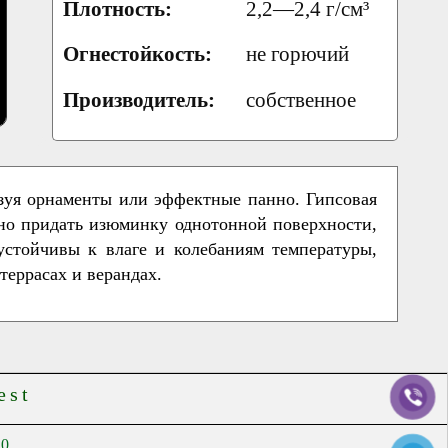
Плотность:
2,2—2,4 г/см³
Огнестойкость:
не горючий
Производитель:
собственное
азуя орнаменты или эффектные панно. Гипсовая
жно придать изюминку однотонной поверхности,
устойчивы к влаге и колебаниям температуры,
 на террасах и верандах.
est
00