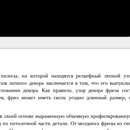
олосы, на которой находятся рельефный лепной узо
ов лепного декора заключается в том, что его выпуклы
сновании декора. Как правило, узор декора фриза со
ом, фриз может иметь сколь угодно длинный размер,
ет в своей основе выраженную объемную профилированну
 по потолочной части детали. От молдинга фризы из г