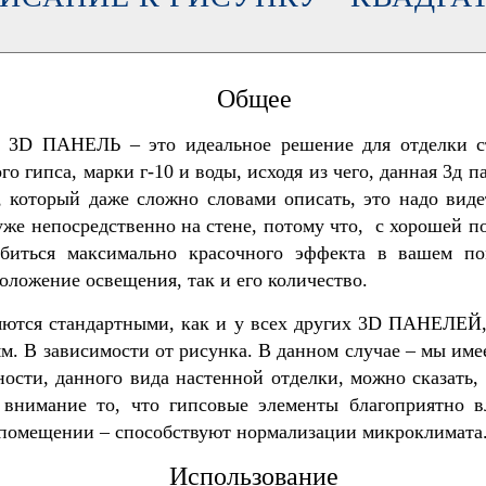
Общее
ПАНЕЛЬ – это идеальное решение для отделки сте
 гипса, марки г-10 и воды, исходя из чего, данная 3д п
торый даже сложно словами описать, это надо видеть,
же непосредственно на стене, потому что, с хорошей под
биться максимально красочного эффекта в вашем по
оложение освещения, так и его количество.
ся стандартными, как и у всех других 3D ПАНЕЛЕЙ, р
мм. В зависимости от рисунка. В данном случае – мы им
ности, данного вида настенной отделки, можно сказать,
 внимание то, что гипсовые элементы благоприятно в
в помещении – способствуют нормализации микроклимата
Использование