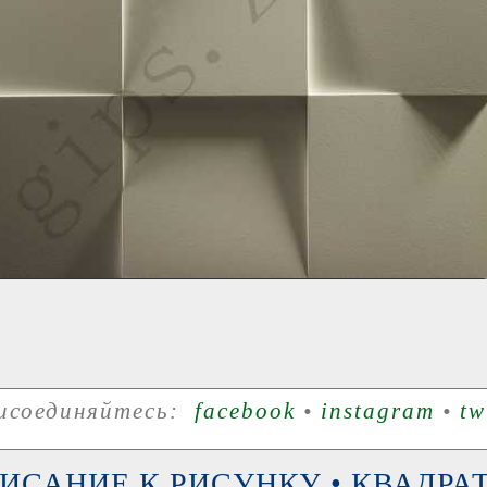
рисоединяйтесь:
facebook
•
instagram
•
tw
ИСАНИЕ К РИСУНКУ • КВАДРАТ