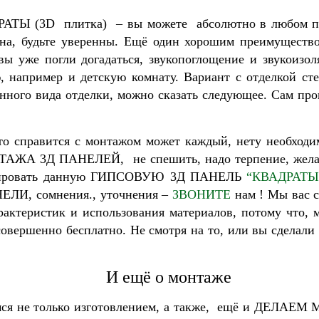
АТЫ (3D плитка) – вы можете абсолютно в любом по
на, будьте уверенны. Ещё один хорошим преимуществом
ы уже погли догадаться, звукопоглощение и звукоизо
ню, например и детскую комнату. Вариант с отделко
 данного вида отделки, можно сказать следующее. С
справится с монтажом может каждый, нету необходимо
ТАЖА 3Д ПАНЕЛЕЙ, не спешить, надо терпение, желание
монтировать данную ГИПСОВУЮ 3Д ПАНЕЛЬ
“КВАДРАТЫ 
ЛИ, сомнения., уточнения –
ЗВОНИТЕ
нам ! Мы вас с
рактеристик и использования материалов, потому что, 
 совершенно бесплатно. Не смотря на то, или вы сдела
И ещё о монтаже
аемся не только изготовлением, а также, ещё и ДЕЛ