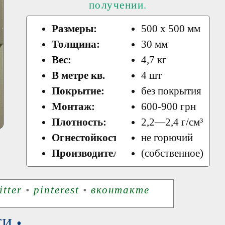
получении.
Размеры:
500 х 500 мм
Толщина:
30 мм
Вес:
4,7 кг
В метре кв.
4 шт
Покрытие:
без покрытия
Монтаж:
600-900 грн
Плотность:
2,2—2,4 г/см³
Огнестойкость:
не горючий
Производитель:
(собственное)
itter
•
pinterest
•
вконтакте
И •